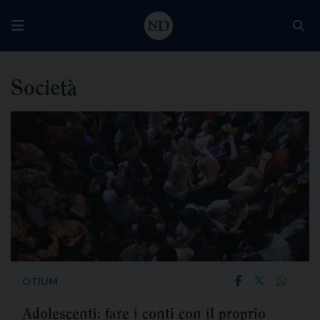
Società
OTIUM
Adolescenti: fare i conti con il proprio