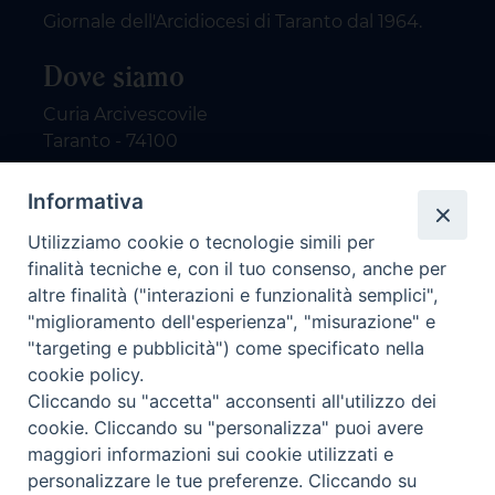
Giornale dell'Arcidiocesi di Taranto dal 1964.
Dove siamo
Curia Arcivescovile
Taranto - 74100
Contatti
Informativa
Utilizziamo cookie o tecnologie simili per
email: redazione@nuovodialogo.com
finalità tecniche e, con il tuo consenso, anche per
marketing@nuovodialogo.com
altre finalità ("interazioni e funzionalità semplici",
tel: 0994525780
"miglioramento dell'esperienza", "misurazione" e
tel 2:
"targeting e pubblicità") come specificato nella
Newsletter
cookie policy.
Cliccando su "accetta" acconsenti all'utilizzo dei
cookie. Cliccando su "personalizza" puoi avere
Iscriviti alla nostra newsletter
maggiori informazioni sui cookie utilizzati e
personalizzare le tue preferenze. Cliccando su