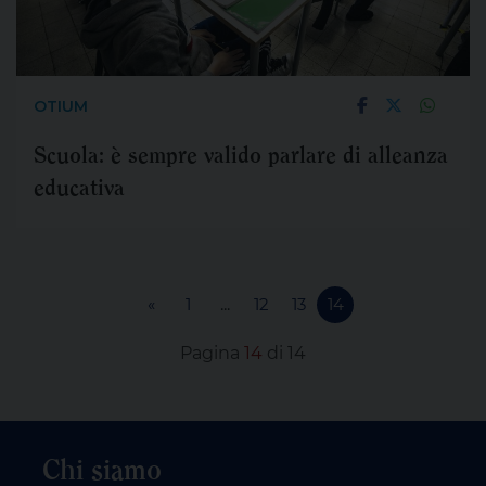
OTIUM
Scuola: è sempre valido parlare di alleanza
educativa
«
1
...
12
13
14
Pagina
14
di 14
Chi siamo