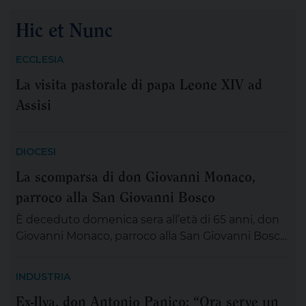
morte di San Francesco, ha scelto di stare con il
Hic et Nunc
“popolo giovane” proveniente dal nostro
Continente: 2.500 persone, credenti e non
ECCLESIA
credenti, tra […]
La visita pastorale di papa Leone XIV ad
Assisi
DIOCESI
La scomparsa di don Giovanni Monaco,
parroco alla San Giovanni Bosco
È deceduto domenica sera all’età di 65 anni, don
Giovanni Monaco, parroco alla San Giovanni Bosco.
Già da questa mattina la salma di don Giovanni
sarà esposta in chiesa (rimarrà aperta tutta la
INDUSTRIA
giornata) per chiunque desideri sostare in
Ex-Ilva, don Antonio Panico: “Ora serve un
preghiera e rendergli un ultimo saluto. Alle ore 20