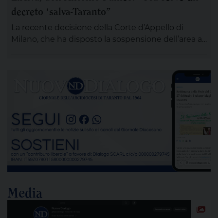
decreto ‘salva-Taranto”
ci si ritroverà come Comunità educativa pastorale
[…]
La recente decisione della Corte d’Appello di
Milano, che ha disposto la sospensione dell’area a
caldo dell’ex Ilva di Taranto entro novanta giorni
subordinando un’eventuale ripresa delle attività
alla completa bonifica dell’amianto e alla riduzione
delle emissioni di polveri sottili, rappresenta un
passaggio destinato a segnare la lunga vicenda
dello stabilimento siderurgico. Una pronuncia che
[…]
Media