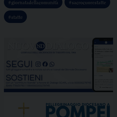
#giornatadellacomunità
#sacrocuorestatte
#statte