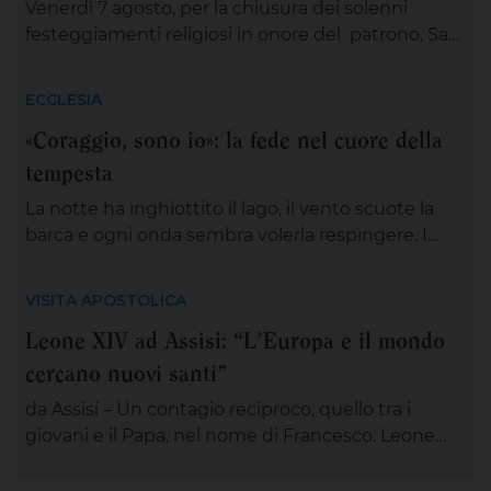
Venerdì 7 agosto, per la chiusura dei solenni
festeggiamenti religiosi in onore del patrono, San
Gaetano Thiene a Lizzano sarà presente
mons.Angelo Panzetta, arcivescovo metropolita di
ECCLESIA
Lecce. L’importante evento cittadino ed ecclesiale
«Coraggio, sono io»: la fede nel cuore della
vedrà il coinvolgimento partecipativo dei fedeli
tempesta
lizzanesi, dei membri delle confraternite e delle
associazioni, dei gruppi, dei movimenti e delle
La notte ha inghiottito il lago, il vento scuote la
aggregazioni ecclesiali, delle […]
barca e ogni onda sembra volerla respingere. I
discepoli remano, ma non avanzano; Gesù è
lontano, sul monte, immerso nella preghiera. È la
VISITA APOSTOLICA
scena di tante nostre notti, quando l’angoscia
Leone XIV ad Assisi: “L’Europa e il mondo
prende spazio, le certezze si incrinano e perfino
cercano nuovi santi”
ciò che potrebbe salvarci appare minaccioso.
Matteo […]
da Assisi – Un contagio reciproco, quello tra i
giovani e il Papa, nel nome di Francesco. Leone
XIV , tra le numerose iniziative organizzate dalla
famiglia francescana per l’ottavo centenario della