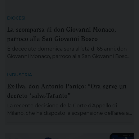
DIOCESI
La scomparsa di don Giovanni Monaco,
parroco alla San Giovanni Bosco
È deceduto domenica sera all’età di 65 anni, don
Giovanni Monaco, parroco alla San Giovanni Bosco.
Già da questa mattina la salma di don Giovanni
sarà esposta in chiesa (rimarrà aperta tutta la
INDUSTRIA
giornata) per chiunque desideri sostare in
Ex-Ilva, don Antonio Panico: “Ora serve un
preghiera e rendergli un ultimo saluto. Alle ore 20
decreto ‘salva-Taranto”
ci si ritroverà come Comunità educativa pastorale
[…]
La recente decisione della Corte d’Appello di
Milano, che ha disposto la sospensione dell’area a
caldo dell’ex Ilva di Taranto entro novanta giorni
subordinando un’eventuale ripresa delle attività
alla completa bonifica dell’amianto e alla riduzione