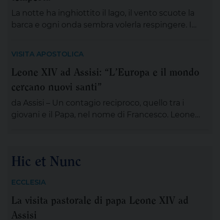
associazioni, dei gruppi, dei movimenti e delle
La notte ha inghiottito il lago, il vento scuote la
aggregazioni ecclesiali, delle […]
barca e ogni onda sembra volerla respingere. I
discepoli remano, ma non avanzano; Gesù è
lontano, sul monte, immerso nella preghiera. È la
VISITA APOSTOLICA
scena di tante nostre notti, quando l’angoscia
Leone XIV ad Assisi: “L’Europa e il mondo
prende spazio, le certezze si incrinano e perfino
cercano nuovi santi”
ciò che potrebbe salvarci appare minaccioso.
Matteo […]
da Assisi – Un contagio reciproco, quello tra i
giovani e il Papa, nel nome di Francesco. Leone
XIV , tra le numerose iniziative organizzate dalla
famiglia francescana per l’ottavo centenario della
morte di San Francesco, ha scelto di stare con il
Hic et Nunc
“popolo giovane” proveniente dal nostro
Continente: 2.500 persone, credenti e non
ECCLESIA
credenti, tra […]
La visita pastorale di papa Leone XIV ad
Assisi