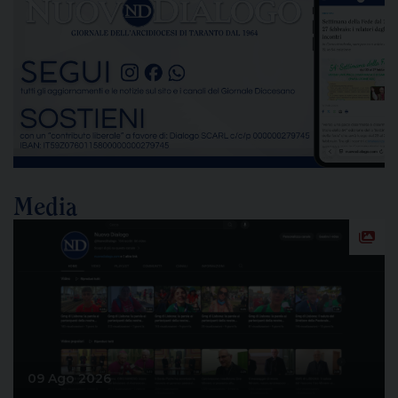
delle emissioni di polveri sottili, rappresenta un
passaggio destinato a segnare la lunga vicenda
dello stabilimento siderurgico. Una pronuncia che
[…]
Media
09 Ago 2026