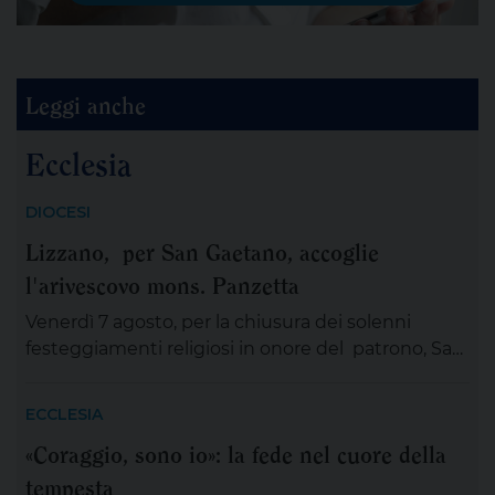
Leggi anche
Ecclesia
DIOCESI
Lizzano, per San Gaetano, accoglie
l'arivescovo mons. Panzetta
Venerdì 7 agosto, per la chiusura dei solenni
festeggiamenti religiosi in onore del patrono, San
Gaetano Thiene a Lizzano sarà presente
mons.Angelo Panzetta, arcivescovo metropolita di
ECCLESIA
Lecce. L’importante evento cittadino ed ecclesiale
«Coraggio, sono io»: la fede nel cuore della
vedrà il coinvolgimento partecipativo dei fedeli
tempesta
lizzanesi, dei membri delle confraternite e delle