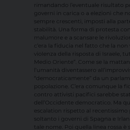
rimandando l’eventuale risultato pol
governi in carica o a elezioni che non
sempre crescenti, imposti alla part
stabilità. Una forma di protesta co
malumore e a scansare le rivoluzioni
c’era la fiducia nel fatto che la no
violenza della risposta di Israele, t
Medio Oriente”. Come se la mattanza
l’umanità diventassero all’improvvi
“democraticamente” da un parlame
popolazione. C’era comunque la fid
contro attivisti pacifici sarebbe sta
dell’Occidente democratico. Ma queg
escalation rispetto al recentissimo 
soltanto i governi di Spagna e Irla
tale nome. Poi quella linea rossa è 