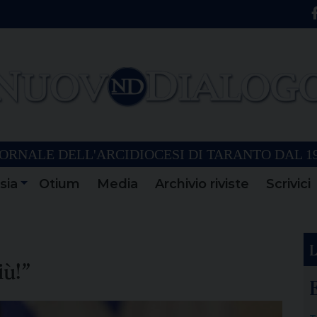
ORNALE DELL'ARCIDIOCESI DI TARANTO DAL 1
sia
Otium
Media
Archivio riviste
Scrivici
L
iù!”