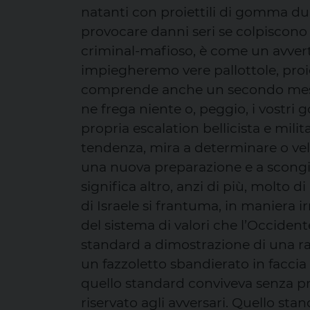
natanti con proiettili di gomma du
provocare danni seri se colpiscono
criminal-mafioso, è come un avvert
impiegheremo vere pallottole, proi
comprende anche un secondo messag
ne frega niente o, peggio, i vostri 
propria escalation bellicista e milit
tendenza, mira a determinare o velo
una nuova preparazione e a scongiur
significa altro, anzi di più, molto d
di Israele si frantuma, in maniera 
del sistema di valori che l’Occide
standard a dimostrazione di una ra
un fazzoletto sbandierato in faccia
quello standard conviveva senza pro
riservato agli avversari. Quello sta