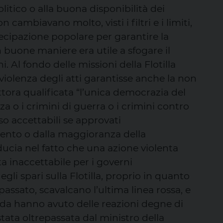
itico o alla buona disponibilità dei
 cambiavano molto, visti i filtri e i limiti,
ecipazione popolare per garantire la
n buone maniere era utile a sfogare il
. Al fondo delle missioni della Flotilla
n violenza degli atti garantisse anche la non
uttora qualificata “l’unica democrazia del
 o i crimini di guerra o i crimini contro
so accettabili se approvati
nto o dalla maggioranza della
ucia nel fatto che una azione violenta
ta inaccettabile per i governi
li spari sulla Flotilla, proprio in quanto
passato, scavalcano l’ultima linea rossa, e
nda hanno avuto delle reazioni degne di
stata oltrepassata dal ministro della