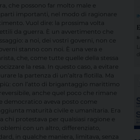
S
ra, che possono far molto male e
m
 parti importanti, nel modo di ragionare
I
e
imento. Vuol dire: la prossima volta
E
g
ettili da guerra. È un avvertimento che
s
p
gio: a noi, dei vostri governi, non ce
A
L
governi stanno con noi. È una vera e
e
d
arista, che, come tutte quelle della stessa
s
cizzare la resa. In questo caso, a evitare
d
are la partenza di un’altra flotilla. Ma
s
i più: con l’atto di brigantaggio marittimo
a
d
irreversibile, anche quel poco che rimane
e
nte democratico aveva posto come
p
ggiunta maturità civile e umanitaria. Era
v
 a chi protestava per qualsiasi ragione e
U
blemi con un altro, differenziato,
ndard, in qualche maniera, limitava, senza