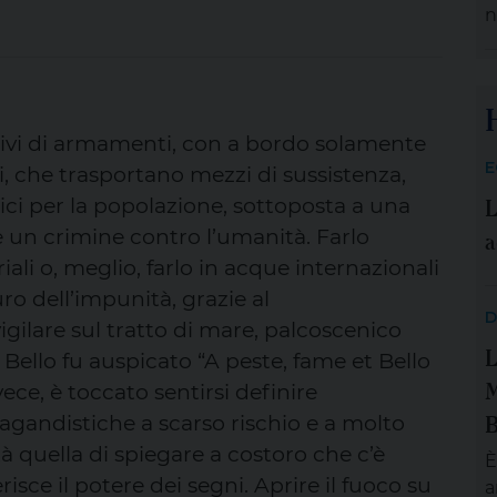
n
e
d
a
d
 privi di armamenti, con a bordo solamente
p
E
i, che trasportano mezzi di sussistenza,
q
L
a
tici per la popolazione, sottoposta a una
E
a
è un crimine contro l’umanità. Farlo
iali o, meglio, farlo in acque internazionali
uro dell’impunità, grazie al
D
gilare sul tratto di mare, palcoscenico
L
 Bello fu auspicato “A peste, fame et Bello
M
vece, è toccato sentirsi definire
B
agandistiche a scarso rischio e a molto
à quella di spiegare a costoro che c’è
È
risce il potere dei segni. Aprire il fuoco su
a