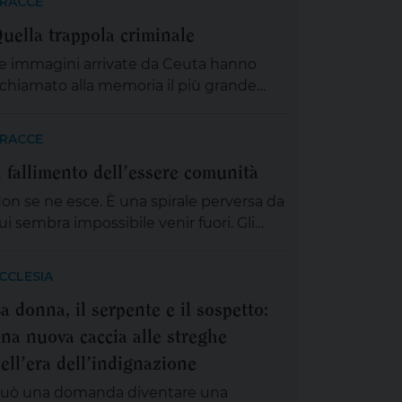
RACCE
uella trappola criminale
e immagini arrivate da Ceuta hanno
ichiamato alla memoria il più grande
barco di migranti da una nave, nella
toria dell’Italia: l’approdo della nave Vlora
RACCE
el porto di Bari. Ma quelle immagini,
l fallimento dell’essere comunità
rovenienti dalla exclave spagnola, posta
u una delle punte più settentrionali del
on se ne esce. È una spirale perversa da
erritorio marocchino, hanno scatenato
ui sembra impossibile venir fuori. Gli
arole, post e dichiarazioni contro il
nterrogativi su cui pare fissato il dibattito
remier […]
ubblico, soprattutto nei talk show
CCLESIA
elevisivi, sono sempre tali e quali: ma il
a donna, il serpente e il sospetto:
ioielliere di Grinzane Cavour è colpevole
na nuova caccia alle streghe
 no? È un carnefice o è una vittima? Gli
genti di polizia e […]
ell’era dell’indignazione
uò una domanda diventare una