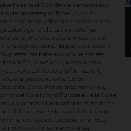
M
ssive interne all’Occidente democratico.
a sulle proteste pacifiche”, “Non si
ltre linee rosse valevano e in diversi casi
dignazione generale. Era un sistema
ersi sensi, ma vincolava la brutalità del
era una agevolazione, da parte del potere,
o prezzo, sia nella evoluzione sociale
relazioni fra le nazioni. Questo ordine
ivise, aveva condotto alla formazione
ite, alla creazione della Corte
’Onu, della Corte Penale Internazionale,
l’uomo del Consiglio di Europa e della Corte
a una apparenza di eguaglianza formale fra
 mondiale, questo sistema dei diritti, non
l’interno dei paesi le proteste ammesse
 ricorso alla lotta non violenta,