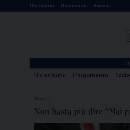
Chi siamo
Redazione
Scrivici
GI
Hic et Nunc
L’argomento
Eccle
TRACCE
Non basta più dire “Mai p