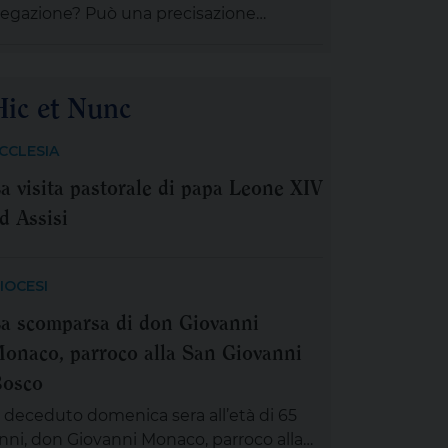
egazione? Può una precisazione
segetica essere trasformata in una
ichiarazione contro la fede? E può
ccadere che una riflessione dedicata alla
Hic et Nunc
onna finisca per sottoporre a giudizio
roprio la donna che l’ha formulata? È
CCLESIA
uanto sembra essere avvenuto intorno
a visita pastorale di papa Leone XIV
ll’articolo Il serpente, la donna e il frutto.
 Satana?, pubblicato […]
d Assisi
IOCESI
a scomparsa di don Giovanni
onaco, parroco alla San Giovanni
osco
 deceduto domenica sera all’età di 65
nni, don Giovanni Monaco, parroco alla