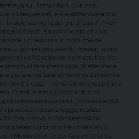
 Netanyahu, Itamar Ben-Gvir, che,
liato i sequestrati e si è abbandonato a
in Israele, siamo i padroni di casa!”, “Non
 del terrorismo”. E neanche ora che un
calzone, un teppista in costume da
onne e uomini sequestrati, nessun leader –
dei governi dell’Occidente democratico ha
 e storico di fare mea culpa, di affermare
 stata già spezzettata, almeno settantamila
 dei morti a Gaza – senza alcuna reazione e
evo. Ormai è sotto gli occhi di tutti:
gole condivise e sui diritti, non esiste più.
non produce nessuna legge, realizza
. Trump, che va a impadronirsi del
né pretesti di diritto, né umanitari. E
to il Medio Oriente per farne il Grande