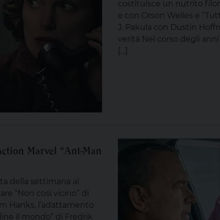
costituisce un nutrito filon
e con Orson Welles e “Tutt
J. Pakula con Dustin Hoffm
verità Nel corso degli an
[…]
action Marvel “Ant-Man
erta della settimana al
iare “Non così vicino” di
m Hanks, l’adattamento
ine il mondo” di Fredrik