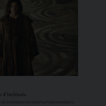
o d’inchiesta
mo di inchiesta nel cinema hollywoodiano