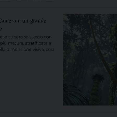
s Cameron: un grande
e
dese supera se stesso con
iù matura, stratificata e
ella dimensione visiva, così