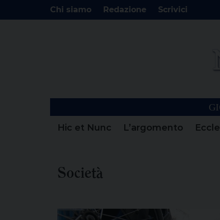
Chi siamo
Redazione
Scrivici
GI
Hic et Nunc
L’argomento
Eccle
Società