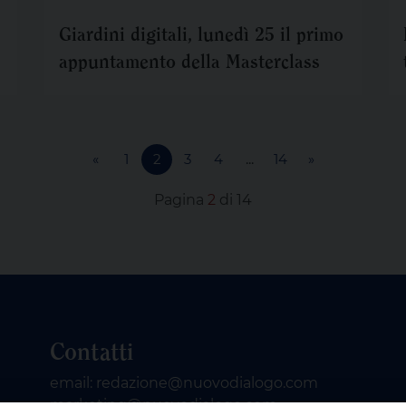
Giardini digitali, lunedì 25 il primo
appuntamento della Masterclass
«
1
2
3
4
...
14
»
Pagina
2
di 14
Contatti
email: redazione@nuovodialogo.com
marketing@nuovodialogo.com