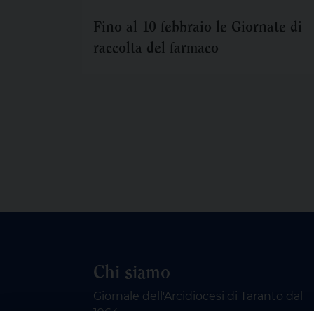
Fino al 10 febbraio le Giornate di
raccolta del farmaco
Chi siamo
Giornale dell'Arcidiocesi di Taranto dal
1964.