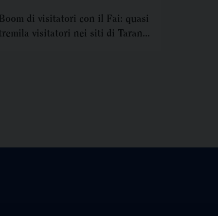
Boom di visitatori con il Fai: quasi
tremila visitatori nei siti di Taranto
e provincia