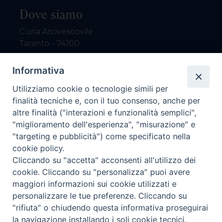
Dove siamo
Curia Arcivescovile
Taranto - 74100
Contatti
Informativa
Utilizziamo cookie o tecnologie simili per
email: redazione@nuovodialogo.com
finalità tecniche e, con il tuo consenso, anche per
marketing@nuovodialogo.com
altre finalità ("interazioni e funzionalità semplici",
tel: 0994525780
"miglioramento dell'esperienza", "misurazione" e
tel 2:
"targeting e pubblicità") come specificato nella
Newsletter
cookie policy.
Cliccando su "accetta" acconsenti all'utilizzo dei
cookie. Cliccando su "personalizza" puoi avere
Iscriviti alla nostra newsletter
maggiori informazioni sui cookie utilizzati e
personalizzare le tue preferenze. Cliccando su
"rifiuta" o chiudendo questa informativa proseguirai
la navigazione installando i soli cookie tecnici.