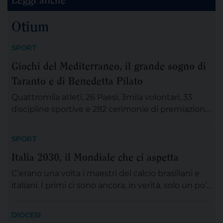
Otium
SPORT
Giochi del Mediterraneo, il grande sogno di
Taranto e di Benedetta Pilato
Quattromila atleti, 26 Paesi, 3mila volontari, 33
discipline sportive e 282 cerimonie di premiazione:
sono i numeri di quella che può essere
considerata una mini Olimpiade, e non affatto un
SPORT
evento di secondo piano. I Giochi del
Italia 2030, il Mondiale che ci aspetta
Mediterraneo stanno per cominciare. E siamo
certi di poterci divertire, grazie allo spettacolo
C’erano una volta i maestri del calcio brasiliani e
assicurato dagli stessi partecipanti in […]
italiani. I primi ci sono ancora, in verità, solo un po’
appannati; gli altri, invece, al Mondiale non ci
sanno più nemmeno arrivare. Il grande evento è
DIOCESI
terminato. Alla fine gli stessi italiani lo hanno