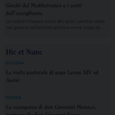
Giochi del Mediterraneo e i santi
guardato. Perché i campionati del mondo di calcio
dell’accoglienza
sono uno spettacolo […]
La nostra Chiesa è vicina allo sport, perché crede
nel gioco e nell’attività sportiva come luogo di
incontro tra le persone, di formazione ai valori e di
fraternità. Per questo lo sport è di casa nelle
nostre comunità, nei nostri oratori. Questo, ancor
Hic et Nunc
più per i Giochi del Mediterraneo che si terranno a
Taranto dal […]
ECCLESIA
La visita pastorale di papa Leone XIV ad
Assisi
DIOCESI
La scomparsa di don Giovanni Monaco,
parroco alla San Giovanni Bosco