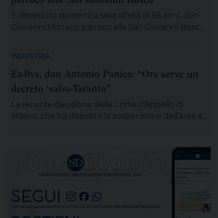
È deceduto domenica sera all’età di 65 anni, don
Giovanni Monaco, parroco alla San Giovanni Bosco.
Già da questa mattina la salma di don Giovanni
sarà esposta in chiesa (rimarrà aperta tutta la
INDUSTRIA
giornata) per chiunque desideri sostare in
Ex-Ilva, don Antonio Panico: “Ora serve un
preghiera e rendergli un ultimo saluto. Alle ore 20
decreto ‘salva-Taranto”
ci si ritroverà come Comunità educativa pastorale
[…]
La recente decisione della Corte d’Appello di
Milano, che ha disposto la sospensione dell’area a
caldo dell’ex Ilva di Taranto entro novanta giorni
subordinando un’eventuale ripresa delle attività
alla completa bonifica dell’amianto e alla riduzione
delle emissioni di polveri sottili, rappresenta un
passaggio destinato a segnare la lunga vicenda
dello stabilimento siderurgico. Una pronuncia che
[…]