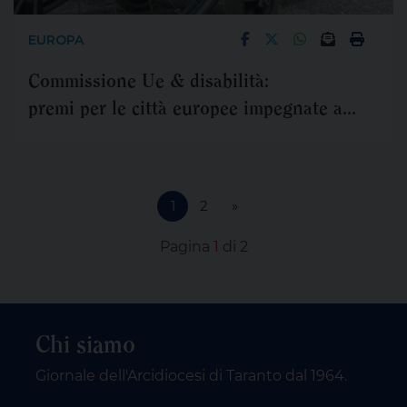
EUROPA
Commissione Ue & disabilità:
premi per le città europee impegnate a
diventare più accessibili
1
2
»
Pagina
1
di 2
Chi siamo
Giornale dell'Arcidiocesi di Taranto dal 1964.