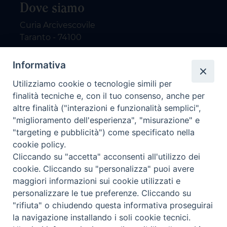
Dove siamo
Curia Arcivescovile
Taranto - 74100
Contatti
Informativa
Utilizziamo cookie o tecnologie simili per
email: redazione@nuovodialogo.com
finalità tecniche e, con il tuo consenso, anche per
marketing@nuovodialogo.com
altre finalità ("interazioni e funzionalità semplici",
tel: 0994525780
"miglioramento dell'esperienza", "misurazione" e
tel 2:
"targeting e pubblicità") come specificato nella
Newsletter
cookie policy.
Cliccando su "accetta" acconsenti all'utilizzo dei
cookie. Cliccando su "personalizza" puoi avere
Iscriviti alla nostra newsletter
maggiori informazioni sui cookie utilizzati e
personalizzare le tue preferenze. Cliccando su
"rifiuta" o chiudendo questa informativa proseguirai
la navigazione installando i soli cookie tecnici.